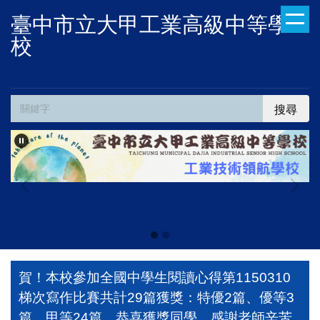
跳
臺中市立大甲工業高級中等學
到
校
主
要
內
容
搜尋
區
本頁設計
賀！本校參加全國中學生閱讀心得第1150310
梯次寫作比賽共計29篇獲獎：特優2篇、優等3
篇、甲等24篇，恭喜獲獎同學，感謝老師辛苦