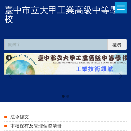
跳
臺中市立大甲工業高級中等學
到
校
主
要
內
容
搜尋
區
法令條文
本校保有及管理個資清冊