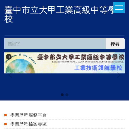
跳
臺中市立大甲工業高級中等學
到
校
主
要
內
容
搜尋
區
學習歷程服務平台
學習歷程檔案專區