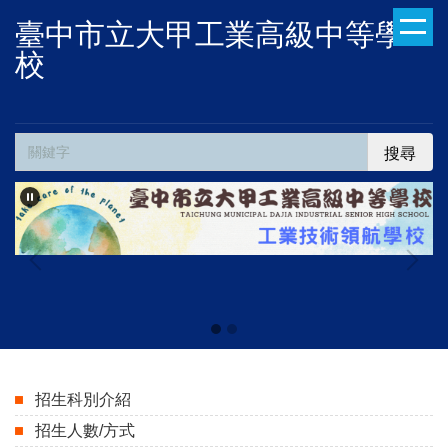
跳
臺中市立大甲工業高級中等學
到
校
主
要
內
容
搜尋
區
招生科別介紹
招生人數/方式